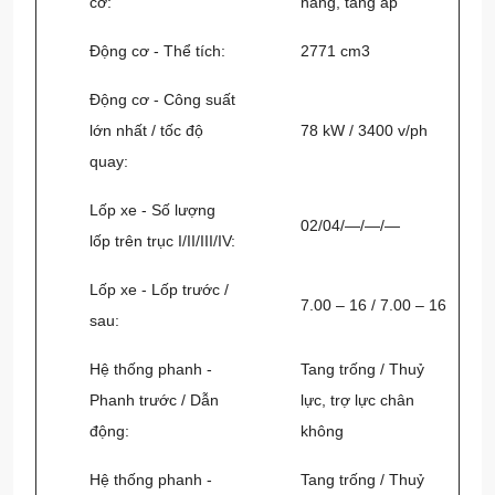
cơ:
hàng, tăng áp
Động cơ - Thể tích:
2771 cm3
Động cơ - Công suất
lớn nhất / tốc độ
78 kW / 3400 v/ph
quay:
Lốp xe - Số lượng
02/04/—/—/—
lốp trên trục I/II/III/IV:
Lốp xe - Lốp trước /
7.00 – 16 / 7.00 – 16
sau:
Hệ thống phanh -
Tang trống / Thuỷ
Phanh trước / Dẫn
lực, trợ lực chân
động:
không
Hệ thống phanh -
Tang trống / Thuỷ