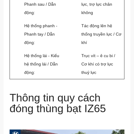
Phanh sau / Dẫn
lực, trợ lực chân
động:
không
Hệ thống phanh -
Tác động lên hệ
Phanh tay / Dẫn
thống truyền lực / Cơ
động:
khí
Hệ thống lái - Kiểu
Trục vít – ê cu bi /
hệ thống lái / Dẫn
Cơ khí có trợ lực
động:
thuỷ lực
Thông tin quy cách
đóng thùng bạt IZ65