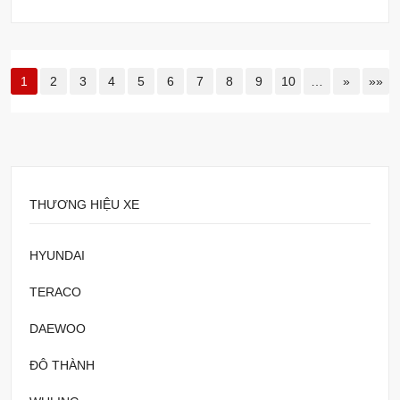
1
2
3
4
5
6
7
8
9
10
…
»
»»
THƯƠNG HIỆU XE
HYUNDAI
TERACO
DAEWOO
ĐÔ THÀNH