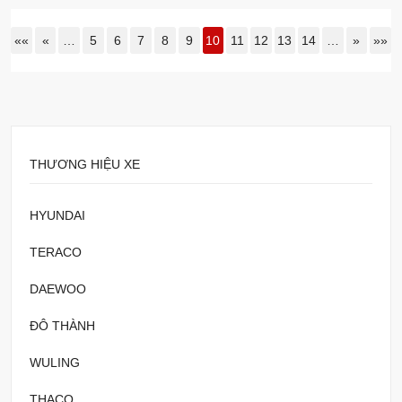
««
«
…
5
6
7
8
9
10
11
12
13
14
…
»
»»
THƯƠNG HIỆU XE
HYUNDAI
TERACO
DAEWOO
ĐÔ THÀNH
WULING
THACO