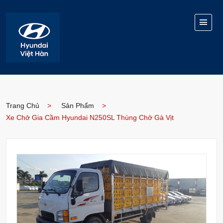
Trang Chủ
Sản Phẩm
Xe Chở Gia Cầm Hyundai N250SL Thùng Chở Gà Vịt