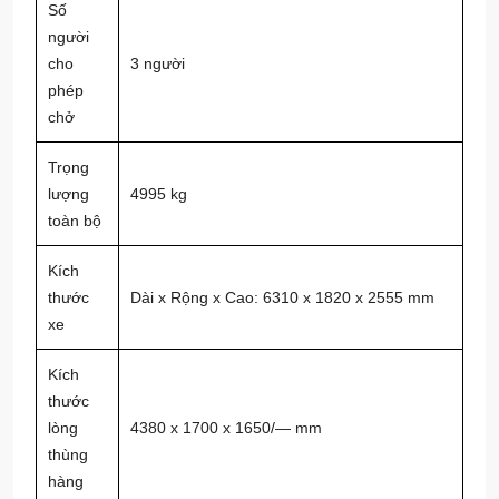
Số
người
cho
3 người
phép
chở
Trọng
lượng
4995 kg
toàn bộ
Kích
thước
Dài x Rộng x Cao: 6310 x 1820 x 2555 mm
xe
Kích
thước
lòng
4380 x 1700 x 1650/— mm
thùng
hàng