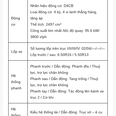
Nhãn hiệu động cơ: D4CB
Loại động cơ: 4 kỳ, 4 xi lanh thẳng hàng,
Động
tăng áp
cơ
Thể tích: 2497 cm³
Công suất lớn nhất /tốc độ quay: 95.6 kW/
3800 v/ph
Số lượng lốp trên trục I/II/III/IV: 02/04/—/—/—
Lốp xe
Lốp trước / sau: 6.50R16 / 5.50R13
Phanh trước / Dẫn động: Phanh đĩa / Thuỷ
lực, trợ lực chân không
Hệ
Phanh sau / Dẫn động: Tang trống / Thuỷ
thống
lực, trợ lực chân không
phanh
Phanh tay / Dẫn động: Tác động lên bánh xe
trục 2 / Cơ khí
Hệ
Kiểu hệ thống lái / Dẫn động: Trục vít – ê cu
thống