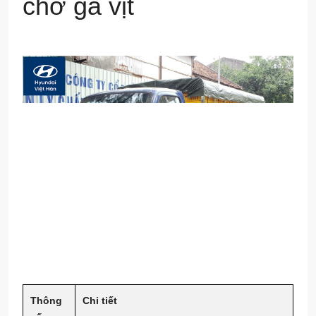
chở gà vịt
Thông
Chi tiết