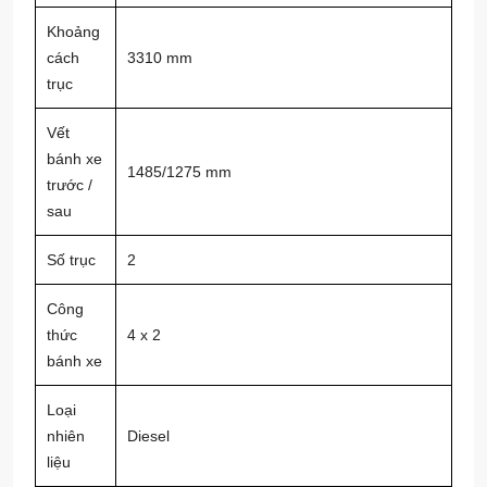
Khoảng
cách
3310 mm
trục
Vết
bánh xe
1485/1275 mm
trước /
sau
Số trục
2
Công
thức
4 x 2
bánh xe
Loại
nhiên
Diesel
liệu