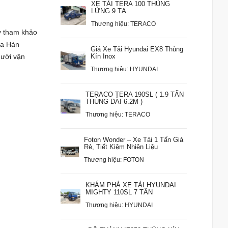
XE TẢI TERA 100 THÙNG
LỬNG 9 TẠ
Thương hiệu: TERACO
y tham khảo
ủa Hàn
Giá Xe Tải Hyundai EX8 Thùng
gười vận
Kín Inox
Thương hiệu: HYUNDAI
TERACO TERA 190SL ( 1.9 TẤN
THÙNG DÀI 6.2M )
Thương hiệu: TERACO
Foton Wonder – Xe Tải 1 Tấn Giá
Rẻ, Tiết Kiệm Nhiên Liệu
Thương hiệu: FOTON
KHÁM PHÁ XE TẢI HYUNDAI
MIGHTY 110SL 7 TẤN
Thương hiệu: HYUNDAI