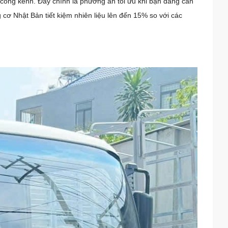
 cồng kềnh. Đây chính là phương án tối ưu khi bạn đang cần
g cơ Nhật Bản tiết kiệm nhiên liệu lên đến 15% so với các