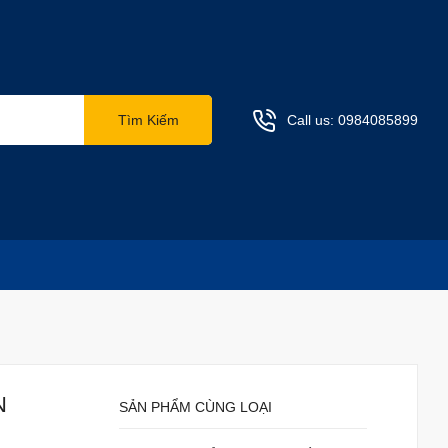
Tìm Kiếm
Call us:
0984085899
N
SẢN PHẨM CÙNG LOẠI