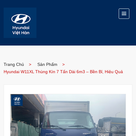
Trang Chủ
Sản Phẩm
Hyundai W11XL Thùng Kín 7 Tấn Dài 6m3 – Bền Bỉ, Hiệu Quả