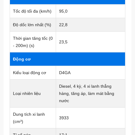
Tốc độ tối đa (km/h)
95,0
Độ dốc lớn nhất (%)
22,8
Thời gian tăng tốc (0
23,5
- 200m) (s)
Động cơ
Kiểu loại động cơ
D4GA
Diesel, 4 kỳ, 4 xi lanh thẳng
Loại nhiên liệu
hàng, tăng áp, làm mát bằng
nước
Dung tích xi lanh
3933
(cm³)
Tỉ số nén
17:1