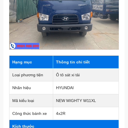
Hạng mục
Thông tin chi tiết
Loại phương tiện
Ô tô sát xi tải
Nhãn hiệu
HYUNDAI
Mã kiểu loại
NEW MIGHTY W11XL
Công thức bánh xe
4x2R
Kích thước