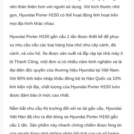
nên thân thiện hơn với người sử dụng. Với kích thước nhỏ
gọn, Hyundai Porter H150 có thể hoạt động linh hoạt trên
mọi địa hình khác nhau.
Hyundai Porter H150 gắn cẩu 1 tấn được thiết kế để phục
vụ nhu cầu cẩu các loại hàng hóa nhỏ như cây cảnh, đá
cảnh, và cứu hộ. Xe được sản xuất và lắp ráp tại nhà máy ô
tô Thành Công, một đơn vị có nhiều năm kinh nghiệm và là
đại diện độc quyền của thương hiệu Hyundai tại Việt Nam.
Với 90% linh kiện nhập khẩu đồng bộ từ Hàn Quốc và 10%
linh kiện nội địa, chất lượng của Hyundai Porter H150 luôn
được đảm bảo ở mức cao nhất.
Nắm bắt nhu cầu thị trường đối với xe tải gắn cẩu,
Hyundai
Việt Hàn
đã cho ra đời dòng xe Hyundai Porter H150 gắn
cẩu 1 tấn. Sản phẩm này nhanh chóng chiếm được lòng tin
của người dùng nhờ những phản hồi tích cực và số lượng