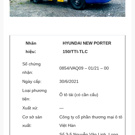
Nhãn
HYUNDAI NEW PORTER
hiệu:
150/TTI-TLC
Số chứng
0854/VAQ09 – 01/21 – 00
nhận:
Ngày cấp:
30/6/2021
Loại phương
Ô tô tải (có cần cẩu)
tiện:
Xuất xứ:
—
Cơ sở sản
Công ty cổ phần thương mại ô tô
xuất:
Việt Hàn
Số 3-5 Nguyễn Văn Linh, Long