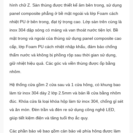
hình chữ Z. Sàn thùng được thiết kế âm bên trong, sử dụng
panel composite phẳng ở bề mặt ngoài và lớp Foam cách
nhiệt PU ở bên trong, đạt tỷ trọng cao. Lớp sàn trên cùng là
inox 304 dập sóng có máng và van thoát nước tiện lợi. Bề
mặt trong và ngoài của thùng sử dụng panel composite cao
cấp, lớp Foam PU cách nhiệt nhập khẩu, đảm bảo chống
thấm nước và không bị phồng rộp sau thời gian sử dụng,
giữ nhiệt hiệu quả. Các góc và viền thùng được ốp bằng
nhôm.
Hệ thống cửa gồm 2 cửa sau và 1 cửa hông, có khung bao
làm từ inox 304 dày 2 lớp 2.5mm và bản lề cửa bằng nhôm
đúc. Khóa cửa là loại khóa hộp làm từ inox 304, chống gỉ sét
và ăn mòn. Đèn trần và đèn re sử dụng công nghệ LED,
giúp tiết kiệm điện và tăng tuổi thọ ắc quy.
Các phần bảo vệ bao gồm cản bảo vệ phía hông được làm