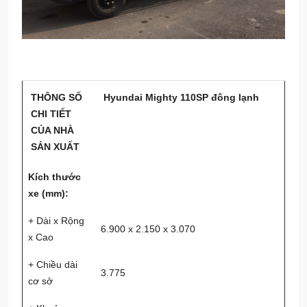
THÔNG SỐ
Hyundai Mighty 110SP đông lạnh
CHI TIẾT
CỦA NHÀ
SẢN XUẤT
Kích thước
xe (mm):
+ Dài x Rộng
6.900 x 2.150 x 3.070
x Cao
+ Chiều dài
3.775
cơ sở