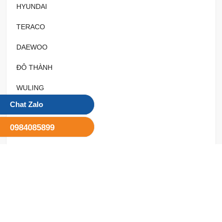
HYUNDAI
TERACO
DAEWOO
ĐÔ THÀNH
WULING
Chat Zalo
THACO
0984085899
VINH PHAT
ISUZU
FOTON
LOẠI XE